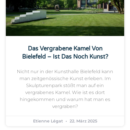
Das Vergrabene Kamel Von
Bielefeld – Ist Das Noch Kunst?
Nicht nur in der Kunsthalle Bielefeld kann
man zeitgenössische Kunst erleben. Im
Skulpturenpark stößt man auf ein
vergrabenes Kamel. Wie ist es dort
hingekommen und warum hat man es
vergraben?
Etienne Légat
22. März 2025