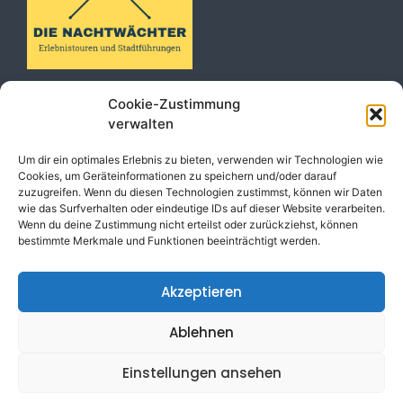
Rechtliches
Standorte
Cookie-Zustimmung
verwalten
Kontakt
Münster
AGB
Bielefeld
Um dir ein optimales Erlebnis zu bieten, verwenden wir Technologien wie
Cookies, um Geräteinformationen zu speichern und/oder darauf
Datenschutz
Osnabrück
zuzugreifen. Wenn du diesen Technologien zustimmst, können wir Daten
wie das Surfverhalten oder eindeutige IDs auf dieser Website verarbeiten.
Impressum
Paderborn
Wenn du deine Zustimmung nicht erteilst oder zurückziehst, können
Widerspruch
Oldenburg
bestimmte Merkmale und Funktionen beeinträchtigt werden.
Rastede
Akzeptieren
Ablehnen
© 2025. Walk With Me
Vergleichen
GmbH. All rights reserved.
</a
und sparen
Einstellungen ansehen
Sie auf