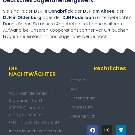
Deutsches Jugendherbergswerk:
Sie sind in der
DJH in Osnabrück
, der
DJH am Alfsee
, der
DJH in Oldenburg
oder der
DJH Paderborn
untergebracht?
Dann können Sie unsere Angebote direkt ohne weiteren
Aufwand bei unseren Kooperationspartner vor Ort buchen.
Fragen Sie einfach in Ihrer Jugendherberge nach!
DIE
Rechtliches
NACHTWÄCHTER
Kontakt
AGB
Walk With Me GmbH
Datenschutz
Stockumer Str. 31
Impressum
49086 Osnabrück
0160 / 99800387
Widerspruch
(Mo-Fr 10:00 bis 19:00 Uhr)
info@dienachtwaechter.de