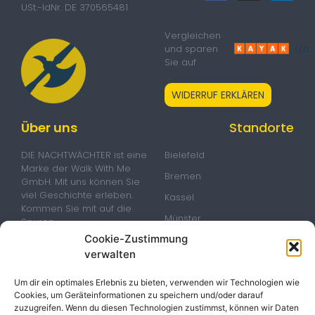
USt.-IdNr. DE 370565481
Vergleichen
</a
und sparen
Sie auf
WIDERRUF ERKLÄREN
Über uns
Standorte
DIE NACHTWÄCHTER ist eine
Bielefeld
Marke der Walk With Me
Bremen
GmbH. Mit uns können Sie
viel Geschichte erleben.
Kassel
Kommen Sie mit auf die
Münster
Spuren
geschichtsträchtigen Orte
Cookie-Zustimmung
Oldenburg
und begleiten Sie uns zu
verwalten
Osnabrück
sagenumwobenen Plätzen
in der Altstadt. Egal ob
Paderborn
Um dir ein optimales Erlebnis zu bieten, verwenden wir Technologien wie
alleine, mit der Familie und
Cookies, um Geräteinformationen zu speichern und/oder darauf
Freunden, bei einem
Rastede
zuzugreifen. Wenn du diesen Technologien zustimmst, können wir Daten